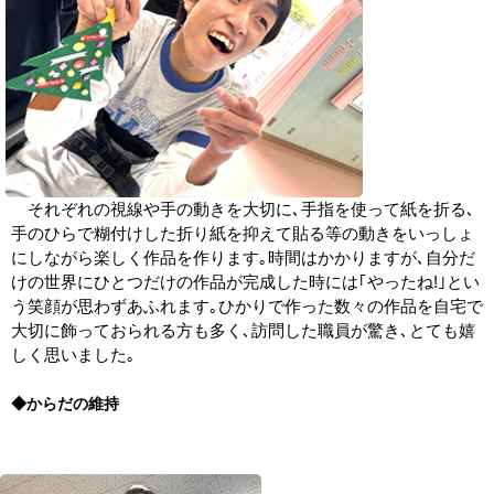
それぞれの視線や手の動きを大切に､手指を使って紙を折る､
手のひらで糊付けした折り紙を抑えて貼る等の動きをいっしょ
にしながら楽しく作品を作ります｡時間はかかりますが､自分だ
けの世界にひとつだけの作品が完成した時には｢やったね!｣とい
う笑顔が思わずあふれます｡ひかりで作った数々の作品を自宅で
大切に飾っておられる方も多く､訪問した職員が驚き､とても嬉
しく思いました｡
◆からだの維持