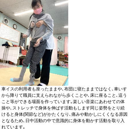
車イスの利用者も座ったままや､布団に寝たままではなく､車いす
から降りて職員に支えられながら歩くことや､床に座ること､這う
こと等ができる場面を作っています｡楽しい音楽にあわせての体
操や､ストレッチで身体を伸ばす活動もします同じ姿勢をとり続
けると身体(関節など)がかたくなり､痛みや動かしにくくなる原因
となるため､日中活動の中で意識的に身体を動かす活動を取り入
れています｡